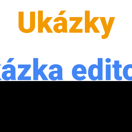
Ukázky
ázka edit