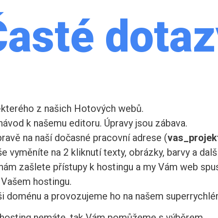
Časté dotaz
ěkterého z našich Hotových webů.
ávod k našemu editoru. Úpravy jsou zábava.
ravě na naší dočasné pracovní adrese (
vas_projek
e vyměníte na 2 kliknutí texty, obrázky, barvy a další
 nám zašlete přístupy k hostingu a my Vám web spu
Vašem hostingu.
ši doménu a provozujeme ho na našem superrychlé
 hosting nemáte, tak Vám pomůžeme s výběrem.