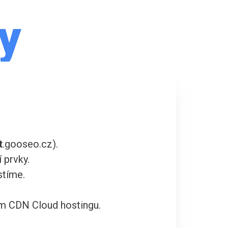
y
t
.gooseo.cz).
 prvky.
stíme.
m CDN Cloud hostingu.