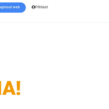
ajmout web
Přihlásit
A!