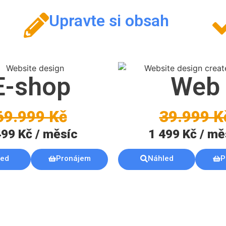
Upravte si obsah
E-shop
Web
69.999 Kč
39.999 K
499 Kč / měsíc
1 499 Kč / mě
led
Pronájem
Náhled
P