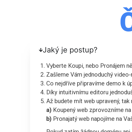
Jaký je postup?
Vyberte Koupi, nebo Pronájem n
Zašleme Vám jednoduchý video-n
Co nejdříve připravíme demo k úp
Díky intuitivnímu editoru jednoduš
Až budete mít web upravený, tak
a)
Koupený web zprovozníme na 
b)
Pronajatý web napojíme na Va
Pokud zatím žádnou doménu ani