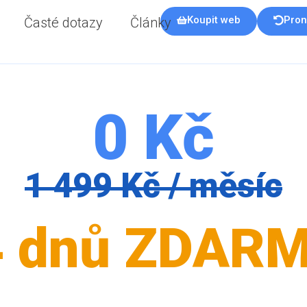
Koupit web
Pron
Časté dotazy
Články
0 Kč
1 499 Kč / měsíc
4 dnů ZDARM