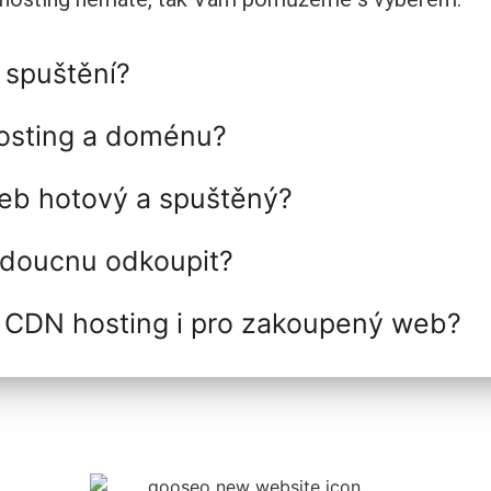
 spuštění?
osting a doménu?
web hotový a spuštěný?
udoucnu odkoupit?
í CDN hosting i pro zakoupený web?