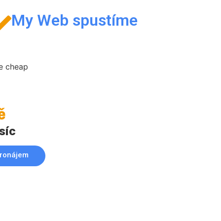
My Web spustíme
č
síc
ronájem