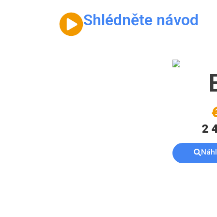
Shlédněte návod
2 
Náh